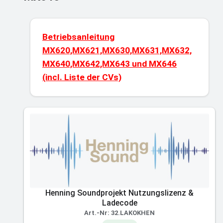
Betriebsanleitung
MX620,MX621,MX630,MX631,MX632,
MX640,MX642,MX643 und MX646
(incl. Liste der CVs)
Henning Soundprojekt Nutzungslizenz &
Ladecode
Art.-Nr: 32.LAKOKHEN