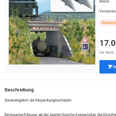
Maße:
Verpackun
Restbes
17.0
inkl. MwSt.
I
Beschreibung
Sonerangebot ,da Verpackungsschaden
Betonunterführung, ab der späten Epoche II einsetzbar. Die Einzelt