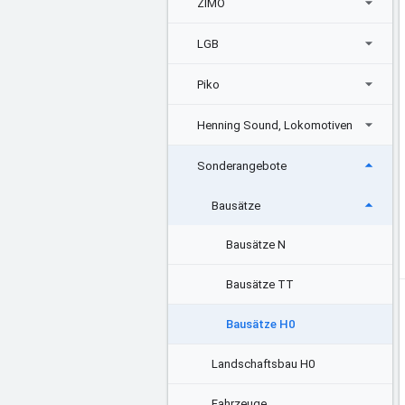
ZIMO
LGB
Piko
Henning Sound, Lokomotiven
Sonderangebote
Bausätze
Bausätze N
Bausätze TT
Bausätze H0
Landschaftsbau H0
Fahrzeuge