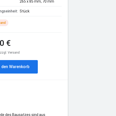
265 x 85 mm, 70 mm
gseinheit:
Stück
tand
0 €
, zzgl. Versand
n den Warenkorb
eile des Bausatzes sind aus