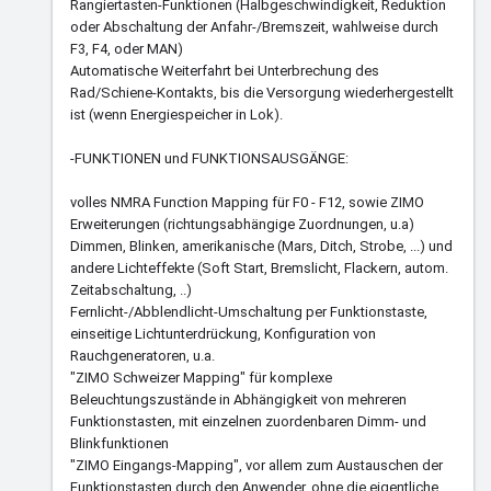
Rangiertasten-Funktionen (Halbgeschwindigkeit, Reduktion
oder Abschaltung der Anfahr-/Bremszeit, wahlweise durch
F3, F4, oder MAN)
Automatische Weiterfahrt bei Unterbrechung des
Rad/Schiene-Kontakts, bis die Versorgung wiederhergestellt
ist (wenn Energiespeicher in Lok).
-FUNKTIONEN und FUNKTIONSAUSGÄNGE:
volles NMRA Function Mapping für F0 - F12, sowie ZIMO
Erweiterungen (richtungsabhängige Zuordnungen, u.a)
Dimmen, Blinken, amerikanische (Mars, Ditch, Strobe, ...) und
andere Lichteffekte (Soft Start, Bremslicht, Flackern, autom.
Zeitabschaltung, ..)
Fernlicht-/Abblendlicht-Umschaltung per Funktionstaste,
einseitige Lichtunterdrückung, Konfiguration von
Rauchgeneratoren, u.a.
"ZIMO Schweizer Mapping" für komplexe
Beleuchtungszustände in Abhängigkeit von mehreren
Funktionstasten, mit einzelnen zuordenbaren Dimm- und
Blinkfunktionen
"ZIMO Eingangs-Mapping", vor allem zum Austauschen der
Funktionstasten durch den Anwender, ohne die eigentliche