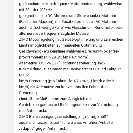
geräuscharme Hochfrequenz-Motoransteuerung, wahlweise
mit 20 oder 40?kHz
geeignet für alle DC-Motoren und Glockenanker-Motoren
(Faulhaber, Maxxon), mit Zusatzdioden auch AC-Motoren
auch für "schwierige Fälle" wie Fleischmann-Rundmotor, oder
alte, nur niederfrequenztaugliche Motoren
ZIMO Motorregelung mit Selbst-Optimierung und zahlreichen
Einstellmöglichkeiten zur manuellen Optimierung
Geschwindigkeitskennlinie wahlweise Dreipunkt- oder frei-
programmierbar in 28 Stufen (laut Norm)
Alternative "OST-WEST" Richtungssteuerung und -
rückmeldung, zusammen mit Basisgerät MX10 und Fahrpult
MX32
km/h-Steuerung (pro Fahrstufe 1/2 km/h, 1 km/h oder 2
km/h) als Alternative zur konventionellen Fahrstufen-
Steuerung,
einstellbare Maßnahme zum Ausgleich des
Getriebeleerganges bei Richtungsumkehr zur Vermeidung
des Anfahrrucks
ZIMO Beschleunigungseinstellungen („normgemäß“,
zusätzlich „exponentiell“ für weiches Anfahren/Anhalten,
„adaptiv“ gegen Anfahrruck)