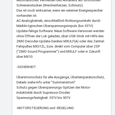
Automatisches Vermeiden des Anhaltens auf stromlosen
Schienenstücken (Weichenherzen, Schmutz).
Das ist noch wirksamer, wenn ein externer Energiespeicher
vorhanden ist.
AC-Analogbetrieb, einschließlich Richtungsumkehr durch
Märklin-typischen Überspannungsimpuls (bis 35?V)
Update-fähige Software: Neue Software-Versionen werden
ohne Öffnen der Lok geladen, über USB-Stick mit Hilfe des
ZIMO Decoder-Update-Gerätes MXULF(A) oder des Zentral-
Fahrpultes MX31ZL, bzw. direkt vom Computer über ZSP
("ZIMO Sound Programmer") und MXULF oder in Zukunft
über MX10.
-SICHERHEIT:
Überstromschutz für alle Ausgänge, Übertemperaturschutz,
Details siehe Info unter "Summenstrom"
Schutz gegen Überspannungs-Spitzen der Motor-
Induktivität durch Supressor-Dioden
Spannungsfestigkeit: 35?V bis 50?V.
-MOTORSTEUERUNG und -REGELUNG: