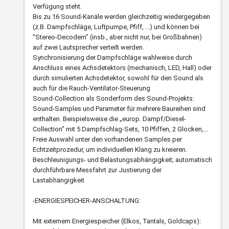
Verfügung steht.
Bis zu 16 Sound-Kanäle werden gleichzeitig wiedergegeben
(z.B. Dampfschläge, Luftpumpe, Pfiff, ...) und können bei
"Stereo-Decodern" (insb., aber nicht nur, bei Großbahnen)
auf zwei Lautsprecher verteilt werden.
Synchronisierung der Dampfschläge wahlweise durch
Anschluss eines Achsdetektors (mechanisch, LED, Hall) oder
durch simulierten Achsdetektor, sowohl für den Sound als
auch für die Rauch-Ventilator-Steuerung
Sound-Collection als Sonderform des Sound-Projekts:
Sound-Samples und Parameter für mehrere Baureihen sind
enthalten. Beispielsweise die „europ. Dampf/Diesel-
Collection” mit 5 Dampfschlag-Sets, 10 Pfiffen, 2 Glocken,...
Freie Auswahl unter den vorhandenen Samples per
Echtzeitprozedur, um individuellen Klang zu kreieren.
Beschleunigungs- und Belastungsabhängigkeit; automatisch
durchführbare Messfahrt zur Justierung der
Lastabhängigkeit
-ENERGIESPEICHER-ANSCHALTUNG:
Mit externem Energiespeicher (Elkos, Tantals, Goldcaps):