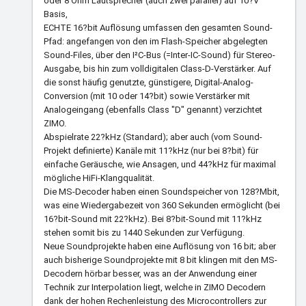
oder 8 Ohm Lautsprecher (auch zwei parallel) auf 10?V
Basis,
ECHTE 16?bit Auflösung umfassen den gesamten Sound-
Pfad: angefangen von den im Flash-Speicher abgelegten
Sound-Files, über den I²C-Bus (=Inter-IC-Sound) für Stereo-
Ausgabe, bis hin zum volldigitalen Class-D-Verstärker. Auf
die sonst häufig genutzte, günstigere, Digital-Analog-
Conversion (mit 10 oder 14?bit) sowie Verstärker mit
Analogeingang (ebenfalls Class "D" genannt) verzichtet
ZIMO.
Abspielrate 22?kHz (Standard); aber auch (vom Sound-
Projekt definierte) Kanäle mit 11?kHz (nur bei 8?bit) für
einfache Geräusche, wie Ansagen, und 44?kHz für maximal
mögliche HiFi-Klangqualität.
Die MS-Decoder haben einen Soundspeicher von 128?Mbit,
was eine Wiedergabezeit von 360 Sekunden ermöglicht (bei
16?bit-Sound mit 22?kHz). Bei 8?bit-Sound mit 11?kHz
stehen somit bis zu 1440 Sekunden zur Verfügung.
Neue Soundprojekte haben eine Auflösung von 16 bit; aber
auch bisherige Soundprojekte mit 8 bit klingen mit den MS-
Decodern hörbar besser, was an der Anwendung einer
Technik zur Interpolation liegt, welche in ZIMO Decodern
dank der hohen Rechenleistung des Microcontrollers zur