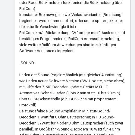
oder Roco-Rückmeldern funktioniert die Rückmeldung über
RailCom)
konstanter Bremsweg in zwei Verlaufsvarianten (Bremsung
beginnt entweder immer sofort, oder umso später, je kleiner
die aktuelle Geschwindigkeit ist)
RailCom: km/h Rückmeldung, CV "on-the-main" Auslesen und
bestätigtes Programmieren, RailCom Adressrückmeldung,
viele weitere RailCom Anwendungen sind in zukünftigen
Software-Versionen eingeplant.
-SOUND:
Laden der Sound-Projekte ähnlich (mit gleicher Ausrüstung)
wie Laden neuer Software-Version (SW-Update, siehe oben),
mit Hilfe des ZIMO Decoder-Update-Geräts MXULF.
Alternatives Schnell-Laden (1 bis 2 min statt 10 bis 20 min)
über SUSI-Schnittstelle (d.h. SUSI-Pins mit proprietärem
Protokoll)
Leistungsfähige Sound Amplifier: in Miniatur-Sound-
Decodern 1 Watt für 8 Ohm Lautsprecher; in H0 Sound-
Decodern 3?Watt für 4 oder 8 Ohm Lautsprecher (auch zwei
parallel); in Großbahn-Sound-Decodern 10 Watt für 4 Ohm