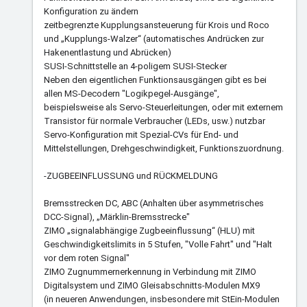
Konfiguration zu ändern
zeitbegrenzte Kupplungsansteuerung für Krois und Roco
und „Kupplungs-Walzer“ (automatisches Andrücken zur
Hakenentlastung und Abrücken)
SUSI-Schnittstelle an 4-poligem SUSI-Stecker
Neben den eigentlichen Funktionsausgängen gibt es bei
allen MS-Decodern "Logikpegel-Ausgänge",
beispielsweise als Servo-Steuerleitungen, oder mit externem
Transistor für normale Verbraucher (LEDs, usw.) nutzbar
Servo-Konfiguration mit Spezial-CVs für End- und
Mittelstellungen, Drehgeschwindigkeit, Funktionszuordnung.
-ZUGBEEINFLUSSUNG und RÜCKMELDUNG
Bremsstrecken DC, ABC (Anhalten über asymmetrisches
DCC-Signal), „Märklin-Bremsstrecke"
ZIMO „signalabhängige Zugbeeinflussung“ (HLU) mit
Geschwindigkeitslimits in 5 Stufen, "Volle Fahrt" und "Halt
vor dem roten Signal"
ZIMO Zugnummernerkennung in Verbindung mit ZIMO
Digitalsystem und ZIMO Gleisabschnitts-Modulen MX9
(in neueren Anwendungen, insbesondere mit StEin-Modulen