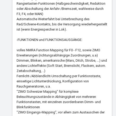
Rangiertasten-Funktionen (Halbgeschwindigkeit, Reduktion
oder Abschaltung der Anfahr-/Bremszeit, wahlweise durch
F3, F4, oder MAN)
Automatische Weiterfahrt bei Unterbrechung des
Rad/Schiene-Kontakts, bis die Versorgung wiederhergestellt
ist (wenn Energiespeicher in Lok).
-FUNKTIONEN und FUNKTIONSAUSGÄNGE:
volles NMRA Function Mapping für F0 - F12, sowie ZIMO
Erweiterungen (richtungsabhängige Zuordnungen, u.a)
Dimmen, Blinken, amerikanische (Mars, Ditch, Strobe, ...) und
andere Lichteffekte (Soft Start, Bremslicht, Flackern, autom.
Zeitabschaltung, ..)
Fernlicht-/Abblendlicht-Umschaltung per Funktionstaste,
einseitige Lichtunterdrückung, Konfiguration von
Rauchgeneratoren, u.a.
"ZIMO Schweizer Mapping" für komplexe
Beleuchtungszustände in Abhängigkeit von mehreren
Funktionstasten, mit einzelnen zuordenbaren Dimm- und
Blinkfunktionen
"ZIMO Eingangs-Mapping", vor allem zum Austauschen der