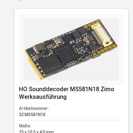
HO Sounddecoder MS581N18 Zimo
Werksausführung
Artikelnummer:
32.MS581N18
Maße:
25 x 10,5 x 4,0 mm