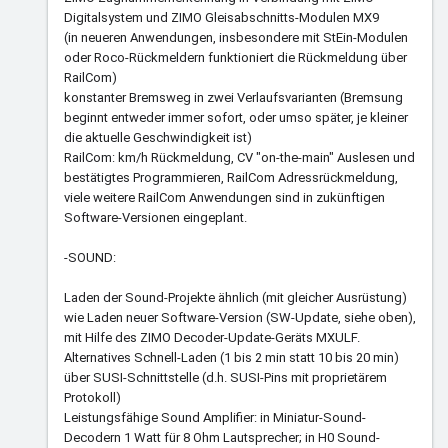
Digitalsystem und ZIMO Gleisabschnitts-Modulen MX9
(in neueren Anwendungen, insbesondere mit StEin-Modulen
oder Roco-Rückmeldern funktioniert die Rückmeldung über
RailCom)
konstanter Bremsweg in zwei Verlaufsvarianten (Bremsung
beginnt entweder immer sofort, oder umso später, je kleiner
die aktuelle Geschwindigkeit ist)
RailCom: km/h Rückmeldung, CV "on-the-main" Auslesen und
bestätigtes Programmieren, RailCom Adressrückmeldung,
viele weitere RailCom Anwendungen sind in zukünftigen
Software-Versionen eingeplant.
-SOUND:
Laden der Sound-Projekte ähnlich (mit gleicher Ausrüstung)
wie Laden neuer Software-Version (SW-Update, siehe oben),
mit Hilfe des ZIMO Decoder-Update-Geräts MXULF.
Alternatives Schnell-Laden (1 bis 2 min statt 10 bis 20 min)
über SUSI-Schnittstelle (d.h. SUSI-Pins mit proprietärem
Protokoll)
Leistungsfähige Sound Amplifier: in Miniatur-Sound-
Decodern 1 Watt für 8 Ohm Lautsprecher; in H0 Sound-