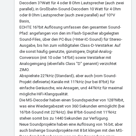
Decodern 3?Watt für 4 oder 8 Ohm Lautsprecher (auch zwei
parallel); in Großbahn-Sound-Decodern 10 Watt für 4 Ohm
oder 8 Ohm Lautsprecher (auch zwei parallel) auf 10?V
Basis,
ECHTE 16?bit Auflösung umfassen den gesamten Sound-
Pfad: angefangen von den im Flash-Speicher abgelegten
Sound-Files, über den I²C-Bus (=Inter-IC-Sound) für Stereo-
Ausgabe, bis hin zum volldigitalen Class-D-Verstärker. Auf
die sonst häufig genutzte, günstigere, Digital-Analog-
Conversion (mit 10 oder 14?bit) sowie Verstärker mit
Analogeingang (ebenfalls Class "D" genannt) verzichtet
ZIMO.
Abspielrate 22?kHz (Standard); aber auch (vom Sound-
Projekt definierte) Kanäle mit 11?kHz (nur bei 8?bit) für
einfache Geräusche, wie Ansagen, und 44?kHz für maximal
mögliche HiFi-Klangqualität.
Die MS-Decoder haben einen Soundspeicher von 128?Mbit,
was eine Wiedergabezeit von 360 Sekunden ermöglicht (bei
16?bit-Sound mit 22?kHz). Bei 8?bit-Sound mit 11?kHz
stehen somit bis zu 1440 Sekunden zur Verfügung.
Neue Soundprojekte haben eine Auflösung von 16 bit; aber
auch bisherige Soundprojekte mit 8 bit klingen mit den MS-