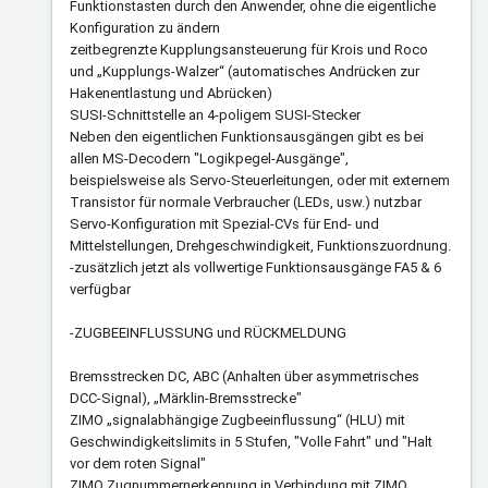
Funktionstasten durch den Anwender, ohne die eigentliche
Konfiguration zu ändern
zeitbegrenzte Kupplungsansteuerung für Krois und Roco
und „Kupplungs-Walzer“ (automatisches Andrücken zur
Hakenentlastung und Abrücken)
SUSI-Schnittstelle an 4-poligem SUSI-Stecker
Neben den eigentlichen Funktionsausgängen gibt es bei
allen MS-Decodern "Logikpegel-Ausgänge",
beispielsweise als Servo-Steuerleitungen, oder mit externem
Transistor für normale Verbraucher (LEDs, usw.) nutzbar
Servo-Konfiguration mit Spezial-CVs für End- und
Mittelstellungen, Drehgeschwindigkeit, Funktionszuordnung.
-zusätzlich jetzt als vollwertige Funktionsausgänge FA5 & 6
verfügbar
-ZUGBEEINFLUSSUNG und RÜCKMELDUNG
Bremsstrecken DC, ABC (Anhalten über asymmetrisches
DCC-Signal), „Märklin-Bremsstrecke"
ZIMO „signalabhängige Zugbeeinflussung“ (HLU) mit
Geschwindigkeitslimits in 5 Stufen, "Volle Fahrt" und "Halt
vor dem roten Signal"
ZIMO Zugnummernerkennung in Verbindung mit ZIMO