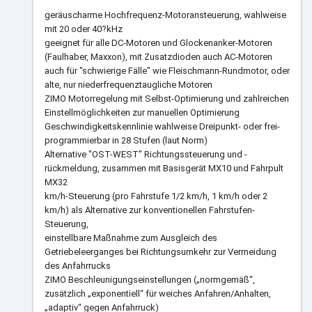
geräuscharme Hochfrequenz-Motoransteuerung, wahlweise
mit 20 oder 40?kHz
geeignet für alle DC-Motoren und Glockenanker-Motoren
(Faulhaber, Maxxon), mit Zusatzdioden auch AC-Motoren
auch für "schwierige Fälle" wie Fleischmann-Rundmotor, oder
alte, nur niederfrequenztaugliche Motoren
ZIMO Motorregelung mit Selbst-Optimierung und zahlreichen
Einstellmöglichkeiten zur manuellen Optimierung
Geschwindigkeitskennlinie wahlweise Dreipunkt- oder frei-
programmierbar in 28 Stufen (laut Norm)
Alternative "OST-WEST" Richtungssteuerung und -
rückmeldung, zusammen mit Basisgerät MX10 und Fahrpult
MX32
km/h-Steuerung (pro Fahrstufe 1/2 km/h, 1 km/h oder 2
km/h) als Alternative zur konventionellen Fahrstufen-
Steuerung,
einstellbare Maßnahme zum Ausgleich des
Getriebeleerganges bei Richtungsumkehr zur Vermeidung
des Anfahrrucks
ZIMO Beschleunigungseinstellungen („normgemäß“,
zusätzlich „exponentiell“ für weiches Anfahren/Anhalten,
„adaptiv“ gegen Anfahrruck)