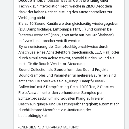
Decodern hörbar besser, was an der Anwendung einer
Technik zur Interpolation liegt, welche in ZIMO Decodern
dank der hohen Rechenleistung des Microcontrollers zur
Verfügung steht.
Bis zu 16 Sound-Kanäle werden gleichzeitig wiedergegeben
(z.B. Dampfschläge, Luftpumpe, Pfiff, ...) und können bei
"Stereo-Decodern" (insb., aber nicht nur, bei Großbahnen)
auf zwei Lautsprecher verteilt werden.
Synchronisierung der Dampfschläge wahlweise durch
Anschluss eines Achsdetektors (mechanisch, LED, Hall) oder
durch simulierten Achsdetektor, sowohl für den Sound als
auch für die Rauch-Ventilator-Steuerung
Sound-Collection als Sonderform des Sound-Projekts:
Sound-Samples und Parameter für mehrere Baureihen sind
enthalten. Beispielsweise die „europ. Dampf/Diesel-
Collection” mit 5 Dampfschlag-Sets, 10 Pfiffen, 2 Glocken,...
Freie Auswahl unter den vorhandenen Samples per
Echtzeitprozedur, um individuellen Klang zu kreieren.
Beschleunigungs- und Belastungsabhängigkeit; automatisch
durchführbare Messfahrt zur Justierung der
Lastabhängigkeit
-ENERGIESPEICHER-ANSCHALTUNG: