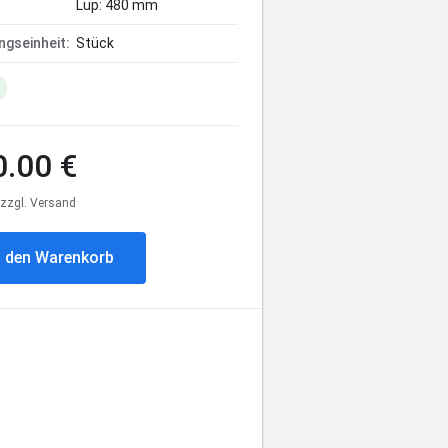
Lüp: 480 mm
gseinheit:
Stück
.00 €
, zzgl. Versand
n den Warenkorb