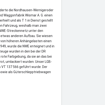
rderte die Nordhausen-Wernigeroder
nd Waggonfabrik Wismar A. G. einen
hielt und als T 1 in Dienst gestellt
len Fahrzeug, weshalb man zwei
 NWE-Streckennetz unter den
 etwas anderen Aufbau. Sie wiesen
 von höheren Anhängelasten einen
949, wurde die NWE enteignet und in
zeuge wurden in den bei der DR
rote Farbgebung, da sie an das bei
rot, umlackiert wurden. Unser LGB-
ls VT 137 566 geführt wurde. Der
sowie als Güterschlepptriebwagen