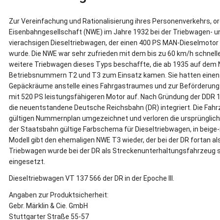
Zur Vereinfachung und Rationalisierung ihres Personenverkehrs, o
Eisenbahngesellschaft (NWE) im Jahre 1932 bei der Triebwagen- u
vierachsigen Dieseltriebwagen, der einen 400 PS MAN-Dieselmotor er
wurde. Die NWE war sehr zufrieden mit dem bis zu 60 km/h schnel
weitere Triebwagen dieses Typs beschaffte, die ab 1935 auf dem
Betriebsnummern T2 und T3 zum Einsatz kamen. Sie hatten einen
Gepäckräume anstelle eines Fahrgastraumes und zur Beförderung
mit 520 PS leistungsfähigeren Motor auf. Nach Gründung der DDR 1
die neuentstandene Deutsche Reichsbahn (DR) integriert. Die Fahr
gültigen Nummernplan umgezeichnet und verloren die ursprünglich 
der Staatsbahn gültige Farbschema für Dieseltriebwagen, in beige-
Modell gibt den ehemaligen NWE T3 wieder, der bei der DR fortan a
Triebwagen wurde bei der DR als Streckenunterhaltungsfahrzeug 
eingesetzt.
Dieseltriebwagen VT 137 566 der DR in der Epoche III.
Angaben zur Produktsicherheit:
Gebr. Märklin & Cie. GmbH
Stuttgarter Straße 55-57