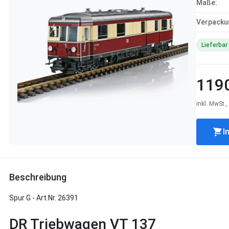
Maße:
Verpackun
Lieferbar
1190
inkl. MwSt.
I
Beschreibung
Spur G - Art.Nr. 26391
DR Triebwagen VT 137